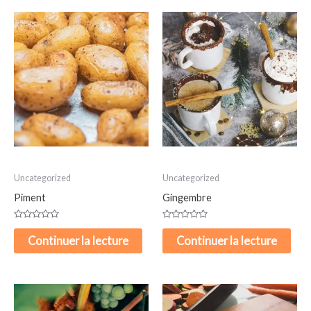
Uncategorized
Uncategorized
Piment
Gingembre
Note
Note
0
0
Continuer la lecture
Continuer la lecture
sur
sur
5
5